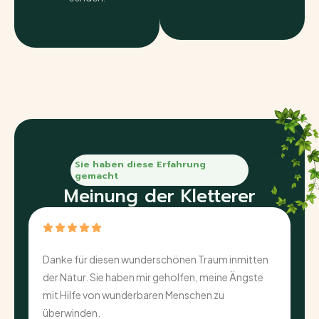
Sie haben diese Erfahrung
gemacht
Meinung der Kletterer
Danke für diesen wunderschönen Traum inmitten
E
,
der Natur. Sie haben mir geholfen, meine Ängste
g
mit Hilfe von wunderbaren Menschen zu
E
überwinden.