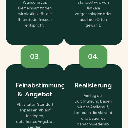
Wünsche vor.
Standort wird von
Gemeinsam finden
Jiwikaia
wir die Aktivität, die
vorgeschlagen oder
Ihren Bedürfnissen
aus Ihren Orten
entspricht.
gewählt.
03.
04.
Feinabstimmung
Realisierung
& Angebot
Am Tag der
Durchführung bauen
Aktivität an Standort
wir das Atelier auf,
anpassen, Ablauf
betreuen die Aktivität
festlegen,
und bauen es
detailliertes Angebot
danach wieder ab.
senden.