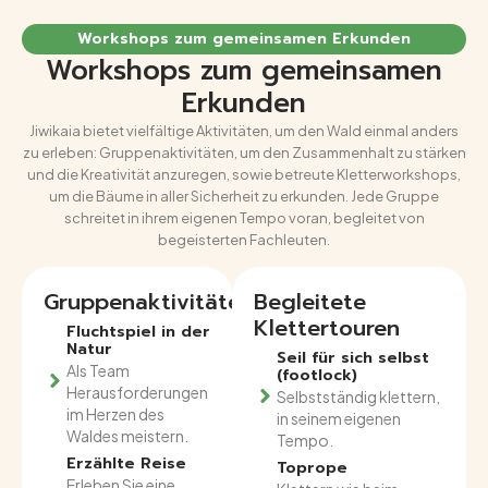
Workshops zum gemeinsamen Erkunden
Workshops zum gemeinsamen
Erkunden
Jiwikaia bietet vielfältige Aktivitäten, um den Wald einmal anders
zu erleben: Gruppenaktivitäten, um den Zusammenhalt zu stärken
und die Kreativität anzuregen, sowie betreute Kletterworkshops,
um die Bäume in aller Sicherheit zu erkunden. Jede Gruppe
schreitet in ihrem eigenen Tempo voran, begleitet von
begeisterten Fachleuten.
Gruppenaktivitäten
Begleitete
Klettertouren
Fluchtspiel in der
Natur
Seil für sich selbst
Als Team
(footlock)
Herausforderungen
Selbstständig klettern,
im Herzen des
in seinem eigenen
Waldes meistern.
Tempo.
Erzählte Reise
Toprope
Erleben Sie eine