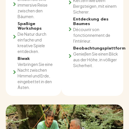
Klettern wie beim
immersive Reise
Bergsteigen, mit einem
zwischen den
Sicherer.
Bäumen.
Entdeckung des
Spaßige
Baumes
Workshops
Découvrir son
Die Natur durch
fonctionnement de
einfache und
l'intérieur.
kreative Spiele
Beobachtungsplattform
entdecken.
Genießen Sie einen Blick
Biwak
aus der Höhe, in völliger
Verbringen Sie eine
Sicherheit.
Nacht zwischen
Himmel und Erde,
eingebettet in den
Ästen.